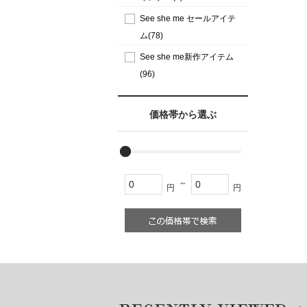
See she me セールアイテ
ム(78)
See she me新作アイテム
(96)
価格帯から選ぶ
～
円
円