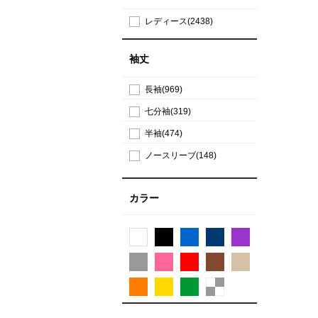
レディース(2438)
袖丈
長袖(969)
七分袖(319)
半袖(474)
ノースリーブ(148)
カラー