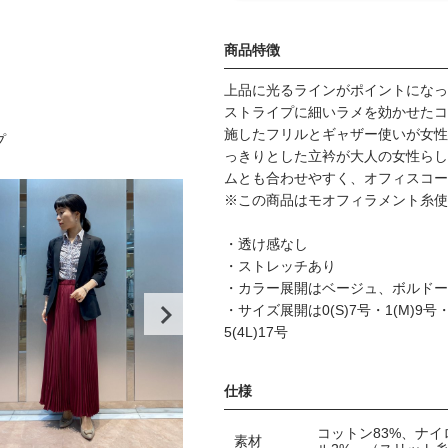
商品特徴
上品に光るラインがポイントになっ
ストライプに細いラメを効かせたコ
施したフリルとギャザー使いが女性
プ
っきりとした立衿が大人の女性らし
ムとも合わせやすく、オフィスコー
※この商品はモオフィラメント糸使
・透け感なし
・ストレッチあり
・カラー展開はベージュ、ボルドー
・サイズ展開は0(S)7号・1(M)9号・2(
5(4L)17号
仕様
コットン83%、ナイ
素材