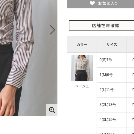
カラー
サイズ
0(S)7号
1(M)9号
ベージュ
2(L)11号
3(2L)13号
4(3L)15号