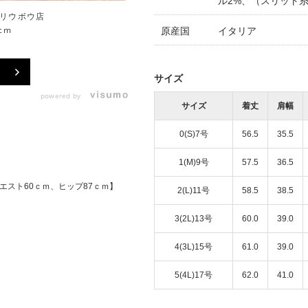
ル2%、（スリット
リウボウ店
沖縄リウボウ店
cm
155cm
原産国
イタリア
サイズ
powered by
サイズ
着丈
肩幅
0(S)7号
56.5
35.5
1(M)9号
57.5
36.5
エスト60ｃｍ、ヒップ87ｃｍ】
2(L)11号
58.5
38.5
3(2L)13号
60.0
39.0
4(3L)15号
61.0
39.0
5(4L)17号
62.0
41.0