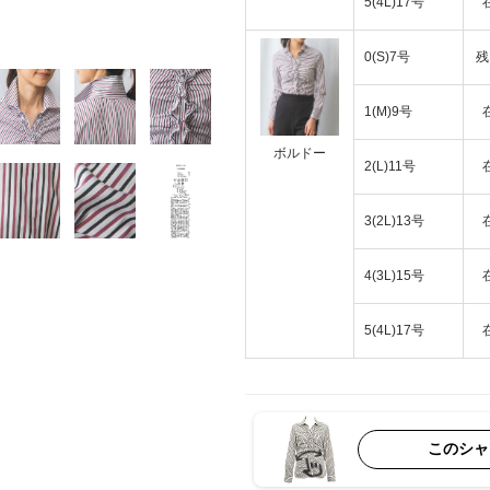
5(4L)17号
0(S)7号
残
1(M)9号
ボルドー
2(L)11号
3(2L)13号
4(3L)15号
5(4L)17号
このシャ