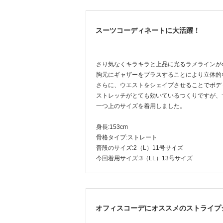
スーツコーディネートに大活躍！
さり気なくキラキラと上品に光るラメラインが
胸元にギャザーをプラスすることにより立体的
さらに、ウエストをシェイプさせることでボデ
ストレッチがとても効いているつくりですが、
一つ上のサイズを着用しました。
身長:153cm
骨格タイプ:ストレート
普段のサイズ:2（L）11号サイズ
今回着用サイズ:3（LL）13号サイズ
オフィスコーデにオススメのストライプ