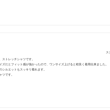
スタ
、ストレッチシャツです。
イズだとフィット感が強かったので、ワンサイズ上げると程良く着用出来ました。
のシルエットもスッキリ着れます。
ャツです。