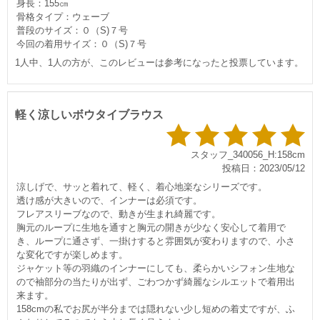
身長：155㎝
骨格タイプ：ウェーブ
普段のサイズ：０（S)７号
今回の着用サイズ：０（S)７号
1人中、1人の方が、このレビューは参考になったと投票しています。
軽く涼しいボウタイブラウス
スタッフ_340056_H:158cm
投稿日：2023/05/12
涼しげで、サッと着れて、軽く、着心地楽なシリーズです。
透け感が大きいので、インナーは必須です。
フレアスリーブなので、動きが生まれ綺麗です。
胸元のループに生地を通すと胸元の開きが少なく安心して着用で
き、ループに通さず、一掛けすると雰囲気が変わりますので、小さ
な変化ですが楽しめます。
ジャケット等の羽織のインナーにしても、柔らかいシフォン生地な
ので袖部分の当たりが出ず、ごわつかず綺麗なシルエットで着用出
来ます。
158cmの私でお尻が半分までは隠れない少し短めの着丈ですが、ふ