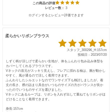
この商品の評価
レビュー数：
3
ログインするとレビュー評価できます
柔らかいリボンブラウス
スタッフ_300296_H:157cm
投稿日：2023/07/20
しずく柄が涼しげで柔らかい生地が、体をふんわり包み込み体型を
カバーしてくれるブラウスです。
Vネックの首元がスッキリ見えし、フレアに揺れる袖は、腕が動かし
すく、風が通るので涼しく着用できます。
ふんわりしたシルエットなのでワンサイズ下も検討しましたが、着
丈の長さ、襟の詰まり具合がいつものサイズの方がバランスが良か
ったのでいつものサイズを選びました。
Vネックにあるループは、リボンを入れず出して重ねてもリボンがほ
どけることなく着用できます。
身長:157cm