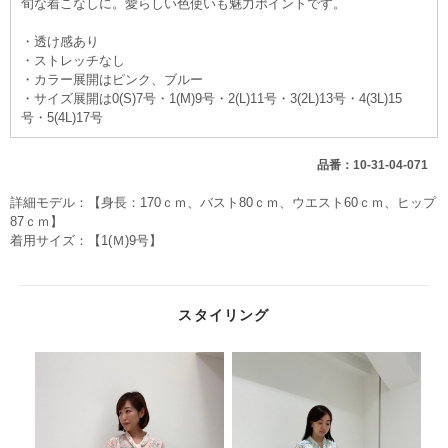
旬な着こなしに。愛らしい色使いも魅力ポイントです。
・透け感あり
・ストレッチなし
・カラー展開はピンク、ブルー
・サイズ展開は0(S)7号・1(M)9号・2(L)11号・3(2L)13号・4(3L)15
号・5(4L)17号
品番：10-31-04-071
詳細モデル：【身長：170ｃｍ、バスト80ｃｍ、ウエスト60ｃｍ、ヒップ
87ｃｍ】
着用サイズ：【1(Ｍ)9号】
スタイリング