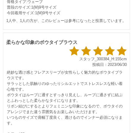
骨格タイプ:ウェーブ
普段のサイズ:1(M)9号サイズ
今回着用サイズ:1(M)9号サイズ
1人中、1人の方が、このレビューは参考になったと投票しています。
柔らかな印象のボウタイブラウス
スタッフ_300384_H:155cm
投稿日：2023/06/30
絶妙な透け感とフレアスリーブが女性らしく魅力的なボウタイブラ
ウスです。
サラッとした肌触りのゆったりシルエットでストレスレスな軽い着
心地です。
ボウタイはループに通すとすっきり見えし、ループに通さずに結ぶ
とふわっとした柔らかなタイになります。
リボン結びにするとよりフェミニンな印象になるので、ボウタイの
アレンジでまた違う雰囲気をお楽しみいただけます。
いつものサイズで肩幅丁度良く、透けるのでインナー必須になりま
す。