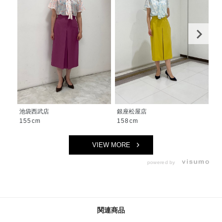
池袋西武店
銀座松屋店
沖
155cm
158cm
1
VIEW MORE
powered by
関連商品