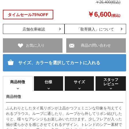
￥26,400
(税込)
￥6,600
タイムセール75%OFF
(税込)
店舗在庫確認
「取寄購入」について
お気に入り
商品の問い合わせ
サイズ、カラーを選択してカートに入れる
スタッフ
商品特徴
仕様
サイズ
レビュー
商品特徴
ふんわりとしたタイ風リボンが上品かつフェミニンな印象を与えてく
れるブラウス。ループに通したり、ループから外してリボン結びした
りと、様々なアレンジもお楽しみいただけます。少しフレアが入った
袖が柔らかさを感じさせてくれるデザイン。トレンドのシアー素材で