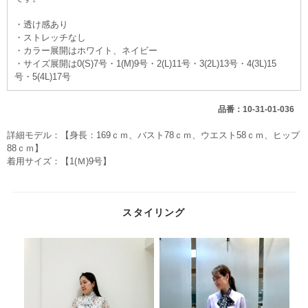
・透け感あり
・ストレッチなし
・カラー展開はホワイト、ネイビー
・サイズ展開は0(S)7号・1(M)9号・2(L)11号・3(2L)13号・4(3L)15
号・5(4L)17号
品番：10-31-01-036
詳細モデル：【身長：169ｃｍ、バスト78ｃｍ、ウエスト58ｃｍ、ヒップ
88ｃｍ】
着用サイズ：【1(Ｍ)9号】
スタイリング