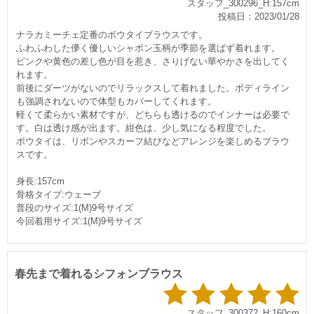
スタッフ_300296_H:157cm
投稿日：2023/01/28
ナラカミーチェ定番のボウタイブラウスです。
ふわふわした儚く優しいシャボン玉柄が季節を選ばず着れます。
ピンクや黄色の差し色が目を惹き、さりげない華やかさを出してく
れます。
前後にダーツがないのでリラックスして着れました。ボディライン
も強調されないので体型もカバーしてくれます。
軽くて柔らかい素材ですが、どちらも透けるのでインナーは必要で
す。白は透け感が出ます。紺色は、少し気になる程度でした。
ボウタイは、リボンやスカーフ結びなどアレンジを楽しめるブラウ
スです。
身長:157cm
骨格タイプ:ウェーブ
普段のサイズ:1(M)9号サイズ
今回着用サイズ:1(M)9号サイズ
春先まで着れるシフォンブラウス
スタッフ_300372_H:160cm