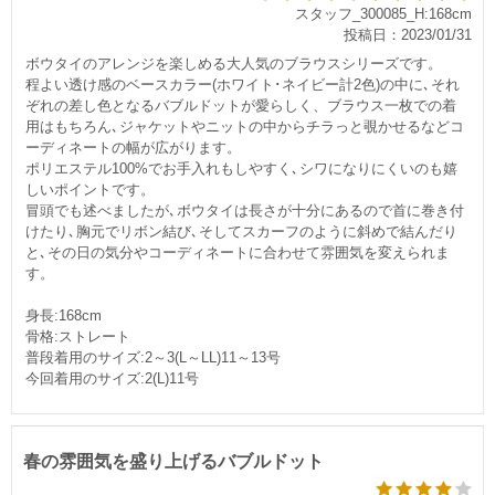
スタッフ_300085_H:168cm
投稿日：2023/01/31
ボウタイのアレンジを楽しめる大人気のブラウスシリーズです。
程よい透け感のベースカラー(ホワイト･ネイビー計2色)の中に､それ
ぞれの差し色となるバブルドットが愛らしく、ブラウス一枚での着
用はもちろん､ジャケットやニットの中からチラっと覗かせるなどコ
ーディネートの幅が広がります。
ポリエステル100%でお手入れもしやすく､シワになりにくいのも嬉
しいポイントです。
冒頭でも述べましたが､ボウタイは長さが十分にあるので首に巻き付
けたり､胸元でリボン結び､そしてスカーフのように斜めで結んだり
と､その日の気分やコーディネートに合わせて雰囲気を変えられま
す。
身長:168cm
骨格:ストレート
普段着用のサイズ:2～3(L～LL)11～13号
今回着用のサイズ:2(L)11号
春の雰囲気を盛り上げるバブルドット