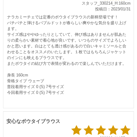
スタッフ_330214_H:160cm
投稿日：2023/01/31
ナラカミーチェでは定番のボウタイブラウスの新柄登場です！
パチパチと弾けるバブルドットが春らしい爽やかな気分を盛り上げ
ます。
サイズ感はややゆったりとしていて、伸び感はありませんが肌あた
りの柔らかい素材で着心地が良いです。いつものサイズでよろしい
かと思います。白はとても透け感があるので白いキャミソールと合
わせることをオススメのいたします。１枚ではもちろんジャケット
のインにも映えるブラウスです。
またボウタイの結び方で表情が変わるので楽しんでいただけます。
身長 160cm
骨格タイプ ウェーブ
普段着用サイズ 0 (S) 7号サイズ
今回着用サイズ 0 (S) 7号サイズ
安心なボウタイブラウス