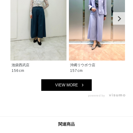
池袋西武店
沖縄リウボウ店
沖
156cm
157cm
1
VIEW MORE
powered by
関連商品