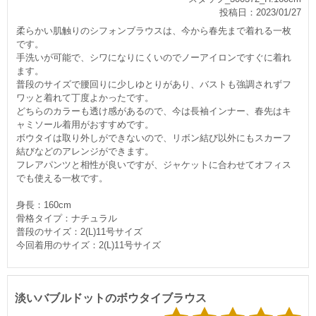
投稿日：2023/01/27
柔らかい肌触りのシフォンブラウスは、今から春先まで着れる一枚
です。
手洗いが可能で、シワになりにくいのでノーアイロンですぐに着れ
ます。
普段のサイズで腰回りに少しゆとりがあり、バストも強調されずフ
ワッと着れて丁度よかったです。
どちらのカラーも透け感があるので、今は長袖インナー、春先はキ
ャミソール着用がおすすめです。
ボウタイは取り外しができないので、リボン結び以外にもスカーフ
結びなどのアレンジができます。
フレアパンツと相性が良いですが、ジャケットに合わせてオフィス
でも使える一枚です。
身長：160cm
骨格タイプ：ナチュラル
普段のサイズ：2(L)11号サイズ
今回着用のサイズ：2(L)11号サイズ
淡いバブルドットのボウタイブラウス