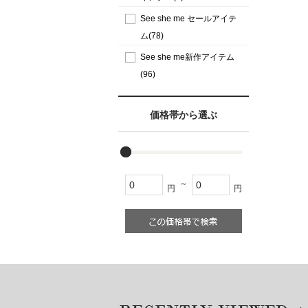
See she me セールアイテ
ム(78)
See she me新作アイテム
(96)
価格帯から選ぶ
～
円
円