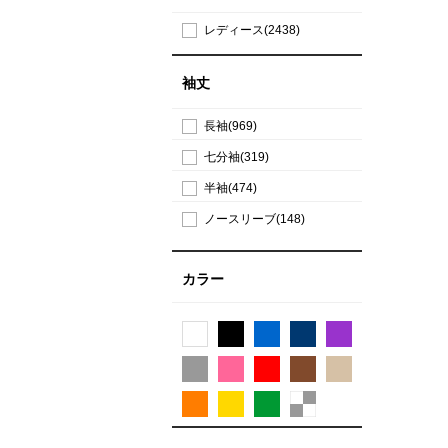
レディース(2438)
袖丈
長袖(969)
七分袖(319)
半袖(474)
ノースリーブ(148)
カラー