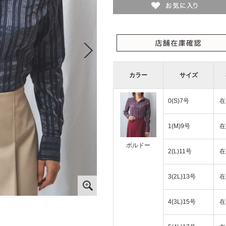
カラー
サイズ
0(S)7号
在
1(M)9号
在
ボルドー
2(L)11号
在
3(2L)13号
在
4(3L)15号
在