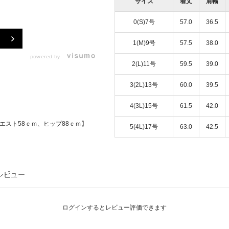
サイズ
着丈
肩幅
0(S)7号
57.0
36.5
1(M)9号
57.5
38.0
powered by
2(L)11号
59.5
39.0
3(2L)13号
60.0
39.5
4(3L)15号
61.5
42.0
エスト58ｃｍ、ヒップ88ｃｍ】
5(4L)17号
63.0
42.5
ログインするとレビュー評価できます