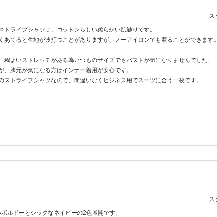
スタ
ストライプシャツは、コットンらしい柔らかい肌触りです。
くあてると生地が波打つことがありますが、ノーアイロンでも着ることができます
、程よいストレッチがある為いつものサイズでもバストが気になりませんでした。
が、胸元が気になる方はインナー着用が安心です。
のストライプシャツなので、間違いなくビジネス用でスーツに合う一枚です。
スタ
いボルドーとシックなネイビーの2色展開です。