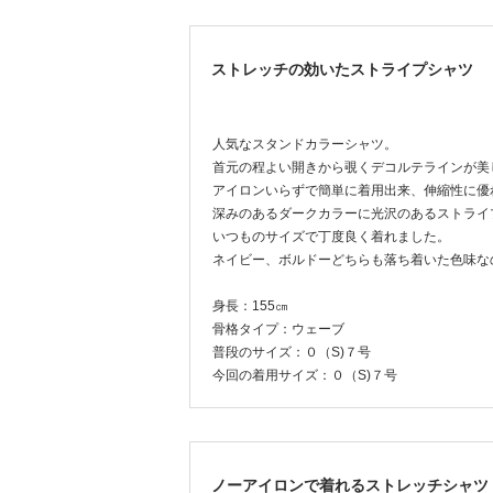
ストレッチの効いたストライプシャツ
人気なスタンドカラーシャツ。
首元の程よい開きから覗くデコルテラインが美
アイロンいらずで簡単に着用出来、伸縮性に優
深みのあるダークカラーに光沢のあるストライ
いつものサイズで丁度良く着れました。
ネイビー、ボルドーどちらも落ち着いた色味な
身長：155㎝
骨格タイプ：ウェーブ
普段のサイズ：０（S)７号
今回の着用サイズ：０（S)７号
ノーアイロンで着れるストレッチシャツ