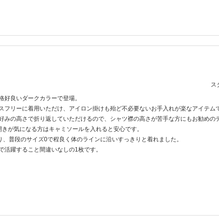
スタ
格好良いダークカラーで登場。
スフリーに着用いただけ、アイロン掛けも殆ど不必要ないお手入れが楽なアイテム
好みの高さで折り返していただけるので、シャツ襟の高さが苦手な方にもお勧めの
開きが気になる方はキャミソールを入れると安心です。
あり、普段のサイズ0で程良く体のラインに沿いすっきりと着れました。
で活躍すること間違いなしの1枚です。