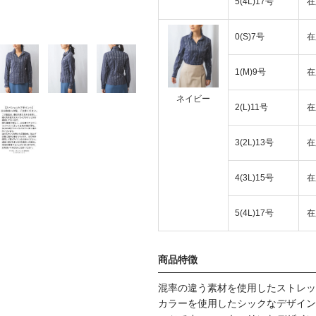
5(4L)17号
在
0(S)7号
在
1(M)9号
在
ネイビー
2(L)11号
在
3(2L)13号
在
4(3L)15号
在
5(4L)17号
在
商品特徴
混率の違う素材を使用したストレッ
カラーを使用したシックなデザイン