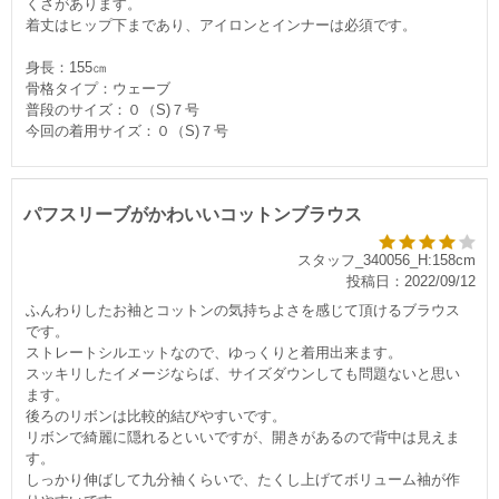
くさがあります。
着丈はヒップ下まであり、アイロンとインナーは必須です。
身長：155㎝
骨格タイプ：ウェーブ
普段のサイズ：０（S)７号
今回の着用サイズ：０（S)７号
パフスリーブがかわいいコットンブラウス
スタッフ_340056_H:158cm
投稿日：2022/09/12
ふんわりしたお袖とコットンの気持ちよさを感じて頂けるブラウス
です。
ストレートシルエットなので、ゆっくりと着用出来ます。
スッキリしたイメージならば、サイズダウンしても問題ないと思い
ます。
後ろのリボンは比較的結びやすいです。
リボンで綺麗に隠れるといいですが、開きがあるので背中は見えま
す。
しっかり伸ばして九分袖くらいで、たくし上げてボリューム袖が作