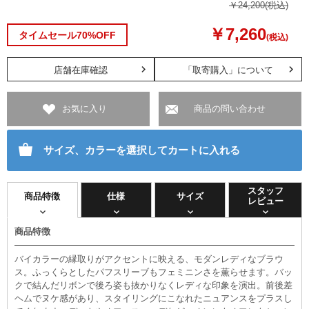
￥24,200
(税込)
￥7,260
タイムセール70%OFF
(税込)
店舗在庫確認
「取寄購入」について
お気に入り
商品の問い合わせ
サイズ、カラーを選択してカートに入れる
スタッフ
商品特徴
仕様
サイズ
レビュー
商品特徴
バイカラーの縁取りがアクセントに映える、モダンレディなブラウ
ス。ふっくらとしたパフスリーブもフェミニンさを薫らせます。バッ
クで結んだリボンで後ろ姿も抜かりなくレディな印象を演出。前後差
ヘムでヌケ感があり、スタイリングにこなれたニュアンスをプラスし