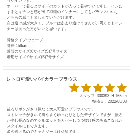
りやすいです。
オーバーで着るとサイドのカットが入って着やすいですし、インに
するとキチンと感が出て羽織のインナーにしてもバランスいいし、
どちらの感じも楽しんでいただけます。
白は透け感が大きく、ブルーはあまり透けませんが、両方ともイン
ナーはあった方がいいと思います。
骨格タイプ:ウェーブ
身長:158cm
普段のサイズ:0サイズ(S)7号サイズ
着用サイズ:0サイズ(S)7号サイズ
レトロ可愛いバイカラーブラウス
スタッフ_300393_H:165cm
投稿日：2022/08/08
後ろリボンがさり気なて大人可愛いブラウスです。
ストレッチがきいて着やすくゆったりとしたデザインですが、後ろ
が少し長めなのでシルエットをカバーしつつ抜け感のあるこなれた
スタイルにもできます。
多少透けるのでキャミソールは必須です。