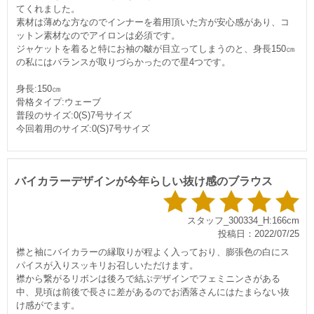
てくれました。
素材は薄めな方なのでインナーを着用頂いた方が安心感があり、コ
ットン素材なのでアイロンは必須です。
ジャケットを着ると特にお袖の皺が目立ってしまうのと、身長150㎝
の私にはバランスが取りづらかったので星4つです。
身長:150㎝
骨格タイプ:ウェーブ
普段のサイズ:0(S)7号サイズ
今回着用のサイズ:0(S)7号サイズ
バイカラーデザインが今年らしい抜け感のブラウス
スタッフ_300334_H:166cm
投稿日：2022/07/25
襟と袖にバイカラーの縁取りが程よく入っており、膨張色の白にス
パイスが入りスッキリお召しいただけます。
襟から繋がるリボンは後ろで結ぶデザインでフェミニンさがある
中、見頃は前後で長さに差があるのでお洒落さんにはたまらない抜
け感がでます。