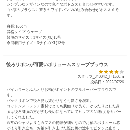
シンプルなデザインなので色々なボトムスと合わせやすいです。
白×茶のブラウスに茶系のワイドパンツの組み合わせがオススメで
す。
身長:165cm
骨格タイプ:ウェーブ
普段のサイズ：3サイズ(XL)13号
今回着用サイズ：3サイズ(XL)13号
後ろリボンが可愛いボリュームスリーブブラウス
スタッフ_340042_H:150cm
投稿日：2022/07/26
バイカラーとふんわりお袖がポイントのプルオーバーブラウスで
す。
バックリボンで後ろ姿も抜かりなく可愛さを演出。
コットンストレッチ素材でとても肌触りが良く、ゆったりとした身
頃は後ろ身頃の方が少し長めになっていてヒップの4/3程度をカバー
してくれました。
通常のシャツよりもカフスの筒幅が細めなのでお袖のボリューム感
がより引き立ち、お袖を引き上げた際に腕の途中でピタッと止まっ