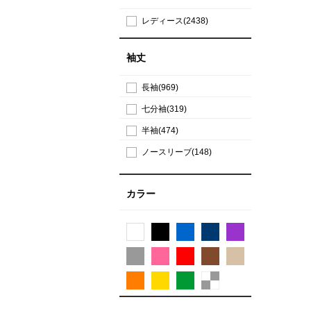
レディース(2438)
袖丈
長袖(969)
七分袖(319)
半袖(474)
ノースリーブ(148)
カラー