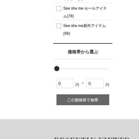
See she me セールアイテ
ム(78)
See she me新作アイテム
(96)
価格帯から選ぶ
～
円
円