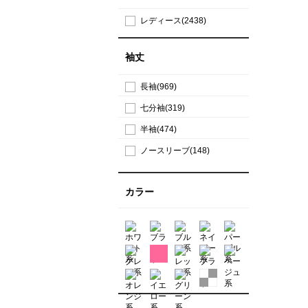
レディース(2438)
袖丈
長袖(969)
七分袖(319)
半袖(474)
ノースリーブ(148)
カラー