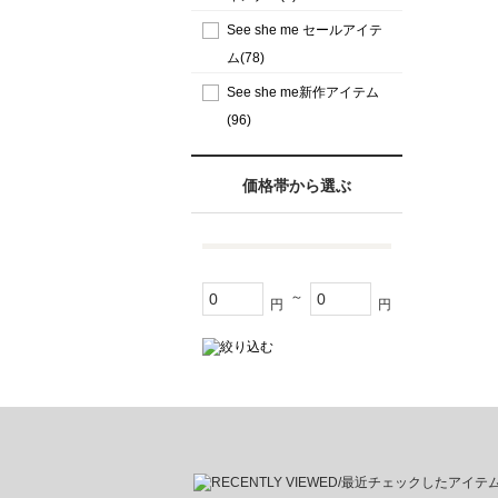
See she me セールアイテ
ム(78)
See she me新作アイテム
(96)
価格帯から選ぶ
～
円
円