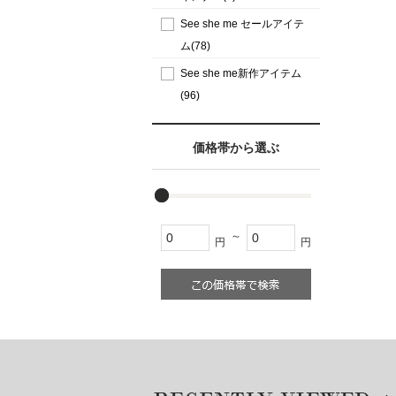
See she me セールアイテ
ム(78)
See she me新作アイテム
(96)
価格帯から選ぶ
～
円
円