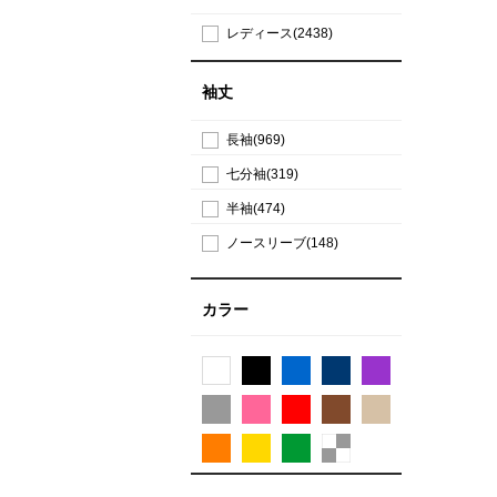
レディース(2438)
袖丈
長袖(969)
七分袖(319)
半袖(474)
ノースリーブ(148)
カラー