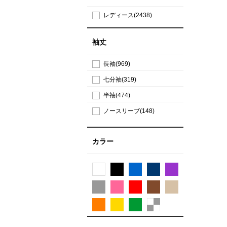
レディース(2438)
袖丈
長袖(969)
七分袖(319)
半袖(474)
ノースリーブ(148)
カラー