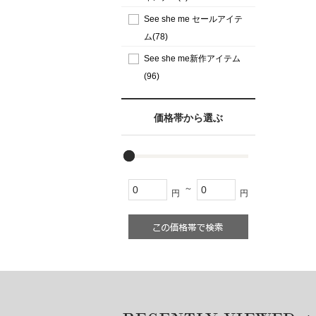
See she me セールアイテ
ム(78)
See she me新作アイテム
(96)
価格帯から選ぶ
～
円
円