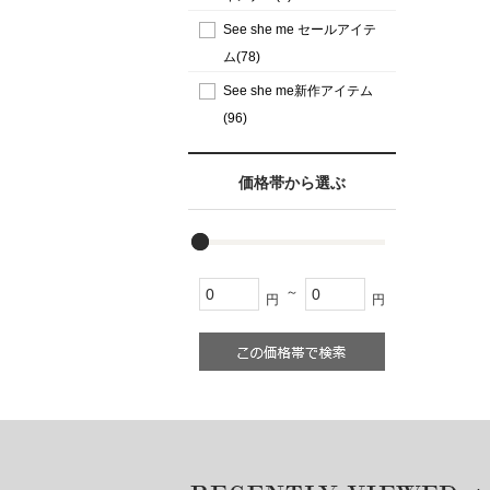
See she me セールアイテ
ム(78)
See she me新作アイテム
(96)
価格帯から選ぶ
～
円
円