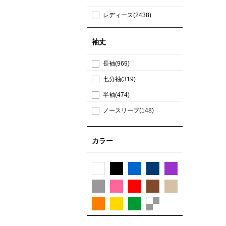
レディース(2438)
袖丈
長袖(969)
七分袖(319)
半袖(474)
ノースリーブ(148)
カラー