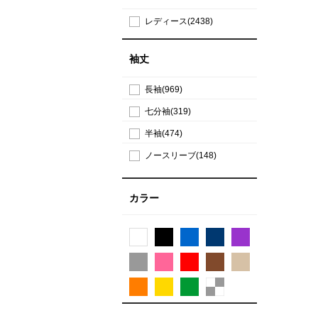
レディース(2438)
袖丈
長袖(969)
七分袖(319)
半袖(474)
ノースリーブ(148)
カラー