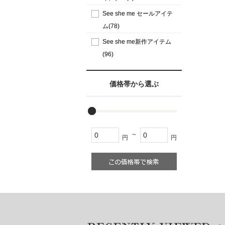
See she me セールアイテ
ム(78)
See she me新作アイテム
(96)
価格帯から選ぶ
～
円
円