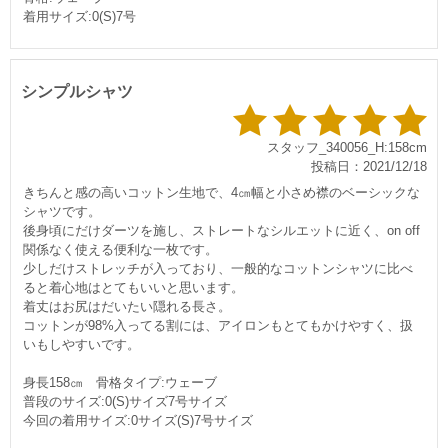
着用サイズ:0(S)7号
シンプルシャツ
スタッフ_340056_H:158cm
投稿日：2021/12/18
きちんと感の高いコットン生地で、4㎝幅と小さめ襟のベーシックな
シャツです。
後身頃にだけダーツを施し、ストレートなシルエットに近く、on off
関係なく使える便利な一枚です。
少しだけストレッチが入っており、一般的なコットンシャツに比べ
ると着心地はとてもいいと思います。
着丈はお尻はだいたい隠れる長さ。
コットンが98%入ってる割には、アイロンもとてもかけやすく、扱
いもしやすいです。
身長158㎝ 骨格タイプ:ウェーブ
普段のサイズ:0(S)サイズ7号サイズ
今回の着用サイズ:0サイズ(S)7号サイズ