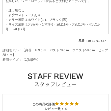
も嬉しい。ワードローブに1着あると便利なアイテムです。
・透け感なし
・多少のストレッチあり
・カラー展開はホワイト(白)、ブラック(黒)
・サイズ展開は0(S)7号・1(M)9号・2(L)11号・3(2L)13号・4(3L)15
号・5(4L)17号
品番：10-12-01-537
詳細モデル：【身長：169ｃｍ、バスト78ｃｍ、ウエスト58ｃｍ、ヒップ
88ｃｍ】
着用サイズ：【1(Ｍ)9号】
この商品の評価
レビュー数：
4