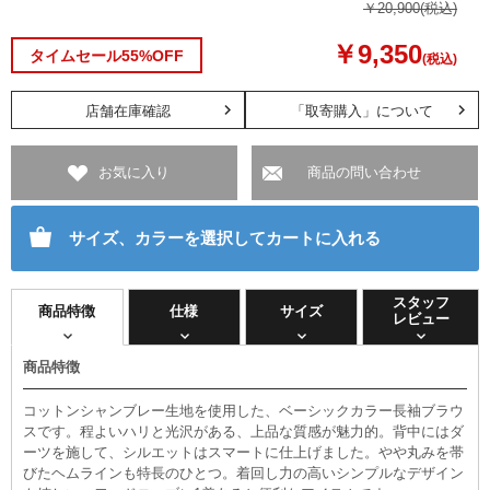
￥20,900
(税込)
￥9,350
タイムセール55%OFF
(税込)
店舗在庫確認
「取寄購入」について
お気に入り
商品の問い合わせ
サイズ、カラーを選択してカートに入れる
スタッフ
商品特徴
仕様
サイズ
レビュー
商品特徴
コットンシャンブレー生地を使用した、ベーシックカラー長袖ブラウ
スです。程よいハリと光沢がある、上品な質感が魅力的。背中にはダ
ーツを施して、シルエットはスマートに仕上げました。やや丸みを帯
びたヘムラインも特長のひとつ。着回し力の高いシンプルなデザイン