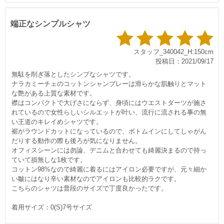
端正なシンプルシャツ
スタッフ_340042_H:150cm
投稿日：2021/09/17
無駄を削ぎ落としたシンプなシャツです。
ナラカミーチェのコットンシャンブレーは滑らかな肌触りとマット
な艶がある上質な素材です。
襟はコンパクトで大げさにならず、身頃にはウエストダーツが施さ
れているので女性らしいシルエットが叶い、流行に流される事の無
い王道のキレイめシャツです。
裾がラウンドカットになっているので、ボトムインにしてしゃがん
だりする動作の際も後ろが気になりません。
オフィスシーンには勿論、デニムと合わせても綺麗決まるので持っ
ていて損無しな1枚です。
コットン98%なので綺麗に着るにはアイロン必要ですが、元々細か
い皺にはなり辛い素材なのでアイロンも比較的ラクです。
こちらのシャツは普段のサイズで丁度良かったです。
着用サイズ：0(S)7号サイズ