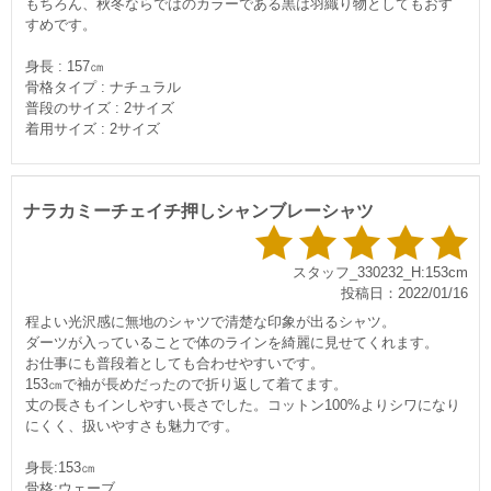
もちろん、秋冬ならではのカラーである黒は羽織り物としてもおす
すめです。
身長 : 157㎝
骨格タイプ : ナチュラル
普段のサイズ : 2サイズ
着用サイズ : 2サイズ
ナラカミーチェイチ押しシャンブレーシャツ
スタッフ_330232_H:153cm
投稿日：2022/01/16
程よい光沢感に無地のシャツで清楚な印象が出るシャツ。
ダーツが入っていることで体のラインを綺麗に見せてくれます。
お仕事にも普段着としても合わせやすいです。
153㎝で袖が長めだったので折り返して着てます。
丈の長さもインしやすい長さでした。コットン100%よりシワになり
にくく、扱いやすさも魅力です。
身長:153㎝
骨格:ウェーブ