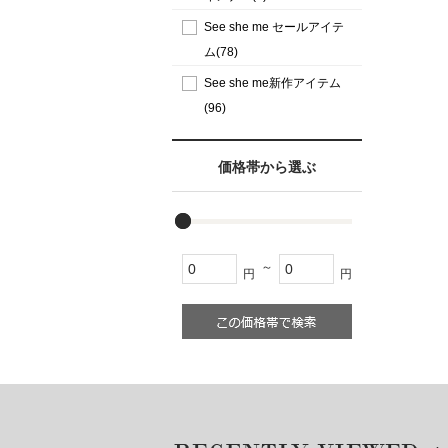
See she me セールアイテ
ム(78)
See she me新作アイテム
(96)
価格帯から選ぶ
～
円
円