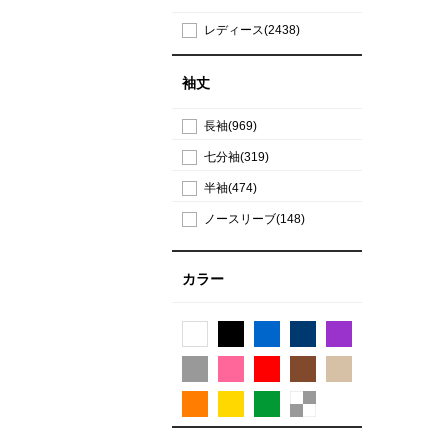
レディース(2438)
袖丈
長袖(969)
七分袖(319)
半袖(474)
ノースリーブ(148)
カラー