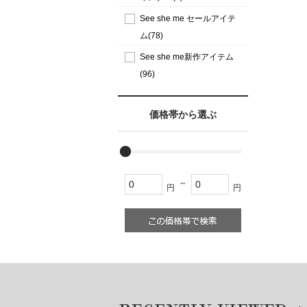
See she me セールアイテ
ム(78)
See she me新作アイテム
(96)
価格帯から選ぶ
～
円
円