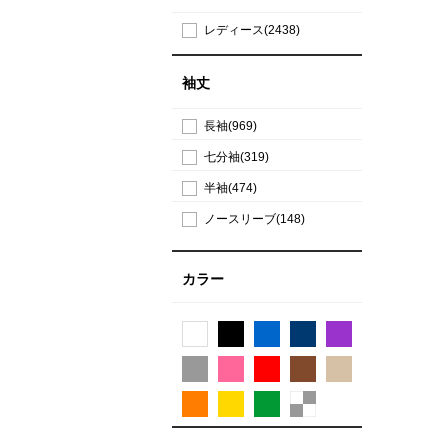
レディース(2438)
袖丈
長袖(969)
七分袖(319)
半袖(474)
ノースリーブ(148)
カラー