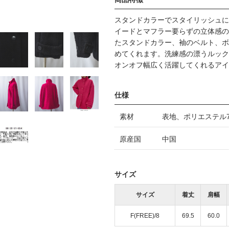
スタンドカラーでスタイリッシュに
イードとマフラー要らずの立体感の
たスタンドカラー、袖のベルト、ボ
めてくれます。洗練感の漂うルック
オンオフ幅広く活躍してくれるアイ
仕様
素材
表地、ポリエステル7
原産国
中国
サイズ
サイズ
着丈
肩幅
F(FREE)/8
69.5
60.0