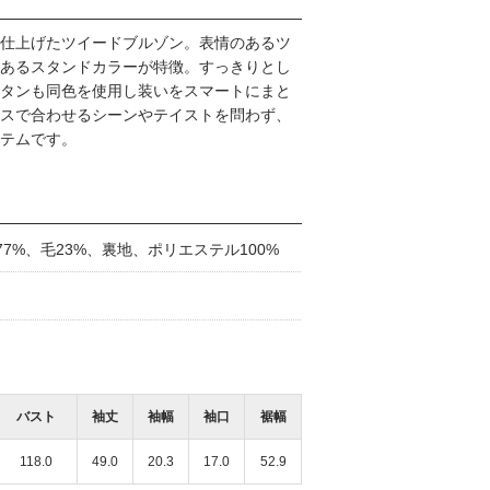
仕上げたツイードブルゾン。表情のあるツ
あるスタンドカラーが特徴。すっきりとし
タンも同色を使用し装いをスマートにまと
スで合わせるシーンやテイストを問わず、
テムです。
7%、毛23%、裏地、ポリエステル100%
バスト
袖丈
袖幅
袖口
裾幅
118.0
49.0
20.3
17.0
52.9