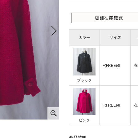
カラー
サイズ
在
F(FREE)/8
ブラック
在
F(FREE)/8
ピンク
商品特徴