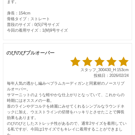
ます。
身長：154cm
骨格タイプ：ストレート
普段のサイズ：0(S)7号サイズ
今回の着用サイズ：1(M)9号サイズ
のびのびプルオーバー
スタッフ_300430_H:153cm
投稿日：2026/02/24
毎年人気の透かし編みぺプラムカーディガンと同素材のノースリプ
ルオーバー。
サマーニットのような軽やかな仕上がりとなっていて、これからの
時期にはオススメの一着。
首のラインやデコルテを綺麗にみせてくれるシンプルなラウンドネ
ックに加え、ウエストラインの切替をハッキリとさせたことで脚長
効果もあります。
のびのびとしたストレッチ性があるので、通常2サイズを着用してい
る私ですが、今回は1サイズでもキレイに着用することができまし
た。