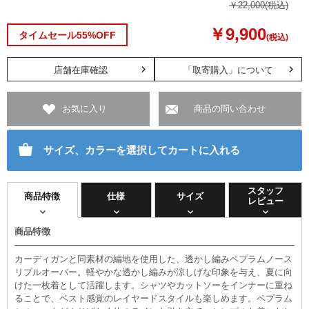
￥22,000
(税込)
￥9,900
タイムセール55%OFF
(税込)
店舗在庫確認
「取寄購入」について
お気に入り
商品の問い合わせ
サイズ、カラーを選択してカートに入れる
スタッフ
商品特徴
仕様
サイズ
レビュー
商品特徴
カーディガンと同素材の編地を使用した、透かし編みペプラムノース
リプルオーバー。軽やかな透かし編みが涼しげな印象を与え、夏に向
けた一枚着として活躍します。シャツやカットソーをインナーに重ね
ることで、ベスト感覚のレイヤードスタイルも楽しめます。ペプラム