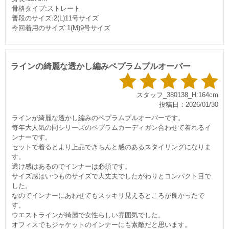
骨格タイプ:ストレート
普段のサイズ:2(L)11号サイズ
今回着用のサイズ:1(M)9号サイズ
ラインの綺麗な透かし編みペプラムプルオーバー
スタッフ_380138_H:164cm
投稿日：2026/01/30
ラインが綺麗な透かし編みのペプラムプルオーバーです。
毎年大人気の同シリーズのペプラムカーディガン合わせて着れるイ
ンナーです。
セットで着るとより上品できちんと感のあるスタイリングになりま
す。
透け感はあるのでインナーは必須です。
サイズ感はいつものサイズで大丈夫でしたがわりとコンパクト目で
した。
なのでインナーにあわせてもスッキリ見えるところが良かったで
す。
ウエストラインが綺麗で女性らしい雰囲気でした。
オフィスでもジャケットのインナーにも素敵だと思います。