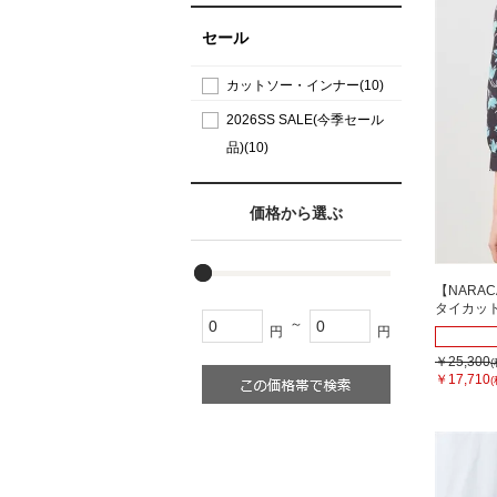
セール
カットソー・インナー(10)
2026SS SALE(今季セール
品)(10)
価格から選ぶ
【NARA
タイカッ
～
円
円
￥25,300
￥17,710