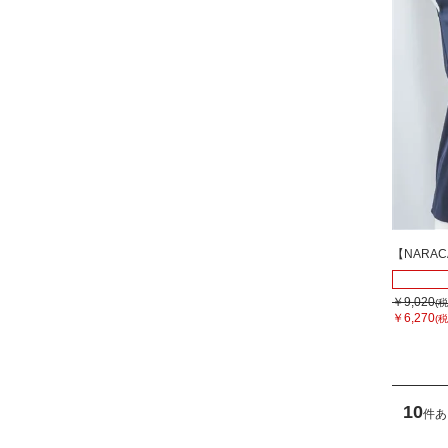
【NARA
￥9,020
(税
￥6,270
(税
10
件あ