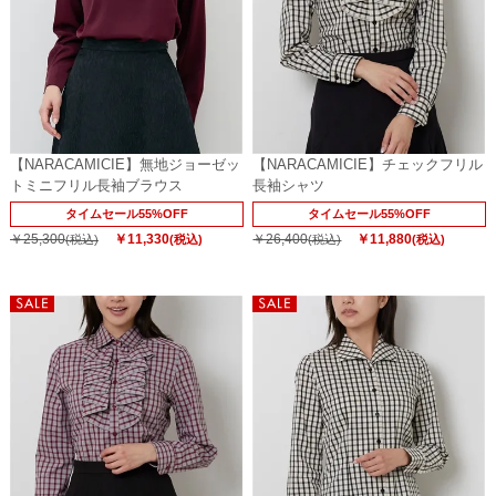
【NARACAMICIE】無地ジョーゼッ
【NARACAMICIE】チェックフリル
トミニフリル長袖ブラウス
長袖シャツ
タイムセール55%OFF
タイムセール55%OFF
￥25,300
￥11,330
￥26,400
￥11,880
(税込)
(税込)
(税込)
(税込)