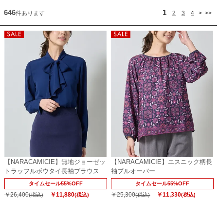
646
1
件あります
2
3
4
>
>>
【NARACAMICIE】無地ジョーゼッ
【NARACAMICIE】エスニック柄長
トラッフルボウタイ長袖ブラウス
袖プルオーバー
タイムセール55%OFF
タイムセール55%OFF
￥26,400
￥11,880
￥25,300
￥11,330
(税込)
(税込)
(税込)
(税込)