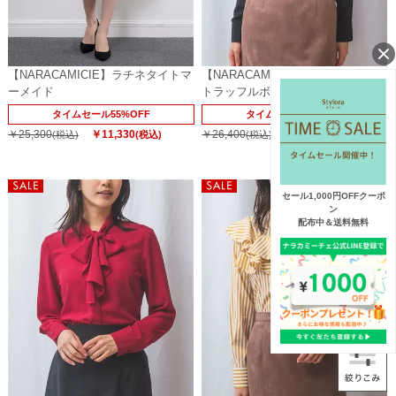
【NARACAMICIE】ラチネタイトマ
【NARACAMICIE】無地ジョーゼッ
ーメイド
トラッフルボウタイ長袖ブラウス
タイムセール55%OFF
タイムセール55%OFF
￥25,300
￥11,330
￥26,400
￥11,880
(税込)
(税込)
(税込)
(税込)
セール1,000円OFFクーポ
ン
配布中＆送料無料