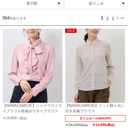
表示順
絞りこみ
354
1
件あります
2
3
>
>>
【NARACAMICIE】シャドウストラ
【NARACAMICIE】ドット柄リボン
イプフリル長袖ボウタイブラウス
付き長袖ブラウス
￥19,800
（税込）
タイムセール55%OFF
￥24,200
￥10,890
(税込)
(税込)