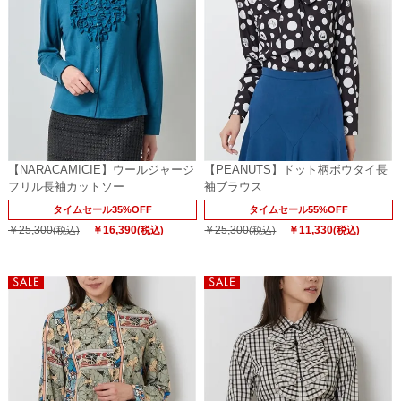
【NARACAMICIE】ウールジャージ
【PEANUTS】ドット柄ボウタイ長
フリル長袖カットソー
袖ブラウス
タイムセール35%OFF
タイムセール55%OFF
￥25,300
￥16,390
￥25,300
￥11,330
(税込)
(税込)
(税込)
(税込)