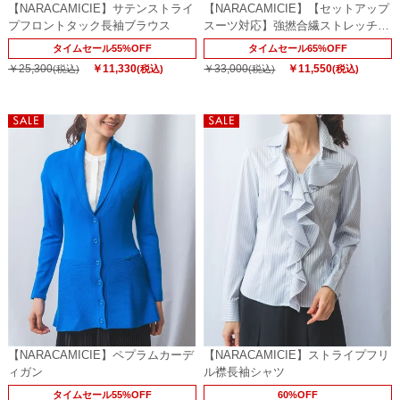
【NARACAMICIE】サテンストライ
【NARACAMICIE】【セットアップ
プフロントタック長袖ブラウス
スーツ対応】強撚合繊ストレッチス
タンドジャケット
タイムセール55%OFF
タイムセール65%OFF
￥25,300
￥11,330
￥33,000
￥11,550
(税込)
(税込)
(税込)
(税込)
【NARACAMICIE】ペプラムカーデ
【NARACAMICIE】ストライプフリ
ィガン
ル襟長袖シャツ
タイムセール55%OFF
60%OFF