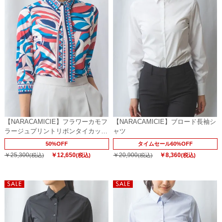
【NARACAMICIE】フラワーカモフ
【NARACAMICIE】ブロード長袖シ
ラージュプリントリボンタイカット
ャツ
ソー
50%OFF
タイムセール60%OFF
￥25,300
￥12,650
￥20,900
￥8,360
(税込)
(税込)
(税込)
(税込)