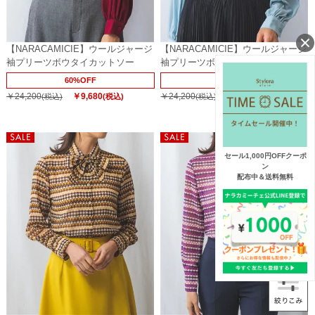
【NARACAMICIE】ウールジャージ
【NARACAMICIE】ウールジャージ
袖プリーツボウタイカットソー
袖プリーツボウタイカットソー
60%OFF
60%OFF
￥24,200
￥9,680
￥24,200
￥9,680
(税込)
(税込)
(税込)
(税込)
セール1,000円OFFクーポ
ン
配布中＆送料無料