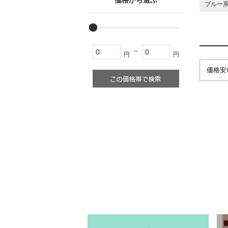
ブルー
～
円
円