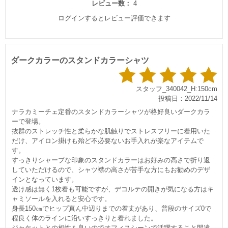
レビュー数：
4
ログインするとレビュー評価できます
ダークカラーのスタンドカラーシャツ
スタッフ_340042_H:150cm
投稿日：2022/11/14
ナラカミーチェ定番のスタンドカラーシャツが格好良いダークカラ
ーで登場。
抜群のストレッチ性と柔らかな肌触りでストレスフリーに着用いた
だけ、アイロン掛けも殆ど不必要ないお手入れが楽なアイテムで
す。
すっきりシャープな印象のスタンドカラーはお好みの高さで折り返
していただけるので、シャツ襟の高さが苦手な方にもお勧めのデザ
インとなっています。
透け感は無く1枚着も可能ですが、デコルテの開きが気になる方はキ
ャミソールを入れると安心です。
身長150㎝でヒップ真ん中辺りまでの着丈があり、普段のサイズ0で
程良く体のラインに沿いすっきりと着れました。
ジャケットとの相性も良いのでオフィスシーンで活躍すること間違