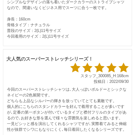
シンプルなデザインの落ち着いたダークカラーのストライプシャツ
なので、間違いなくビジネス用でスーツに合う一枚です。
身長：160cm
骨格タイプ：ナチュラル
普段のサイズ：2(L)11号サイズ
今回着用のサイズ：2(L)11号サイズ
大人気のスーパーストレッチシリーズ！
スタッフ_300085_H:168cm
投稿日：2022/09/30
今回のスーパーストレッチシャツは､大人っぽいボルドーとシックな
ネイビーの2色展開です。
どちらも上品なシルバーの輝きを放っていてとても素敵です。
個人的にこちらのスタンドカラーを好んで着用することが多いです
が､定番の第一ボタンが付いているタイプと襟付フリルのタイプがあ
るので､お好きな形を選んで様々な雰囲気を楽しめると思います。
一見ピシッと感を演出してくれるシャツですが､実際着てみると伸縮
性が抜群でシワにもなりにくく､毎日着回したくなるシリーズです。