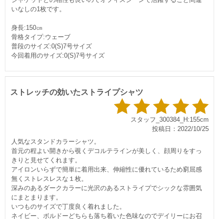
いなしの1枚です。
身長:150㎝
骨格タイプ:ウェーブ
普段のサイズ:0(S)7号サイズ
今回着用のサイズ:0(S)7号サイズ
ストレッチの効いたストライプシャツ
スタッフ_300384_H:155cm
投稿日：2022/10/25
人気なスタンドカラーシャツ。
首元の程よい開きから覗くデコルテラインが美しく、顔周りをすっ
きりと見せてくれます。
アイロンいらずで簡単に着用出来、伸縮性に優れているため窮屈感
無くストレスレスな１枚。
深みのあるダークカラーに光沢のあるストライプでシックな雰囲気
にまとまります。
いつものサイズで丁度良く着れました。
ネイビー、ボルドーどちらも落ち着いた色味なのでデイリーにお召