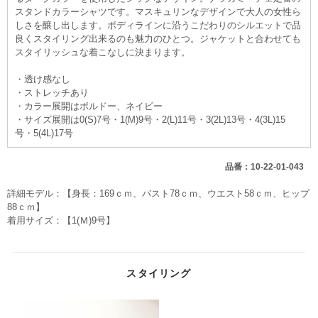
スタンドカラーシャツです。マスキュリンなデザインで大人の女性ら
しさを醸し出します。ボディラインに沿うこだわりのシルエットで品
良くスタイリング出来るのも魅力のひとつ。ジャケットと合わせても
スタイリッシュな着こなしに決まります。
・透け感なし
・ストレッチあり
・カラー展開はボルドー、ネイビー
・サイズ展開は0(S)7号・1(M)9号・2(L)11号・3(2L)13号・4(3L)15
号・5(4L)17号
品番：10-22-01-043
詳細モデル：【身長：169ｃｍ、バスト78ｃｍ、ウエスト58ｃｍ、ヒップ
88ｃｍ】
着用サイズ：【1(Ｍ)9号】
スタイリング